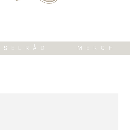
TSELRÅD
MERCH